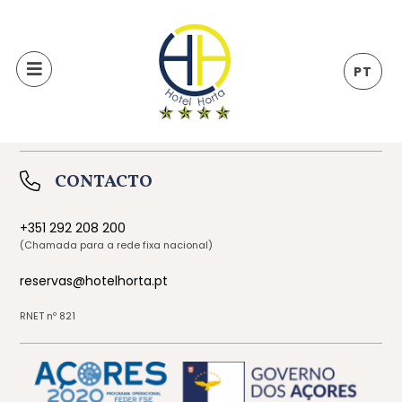
MORADA
PT
Rua Marcelino Lima s/n
9900-122
Horta
Portugal
CONTACTO
+351 292 208 200
(Chamada para a rede fixa nacional)
reservas@hotelhorta.pt
RNET nº 821